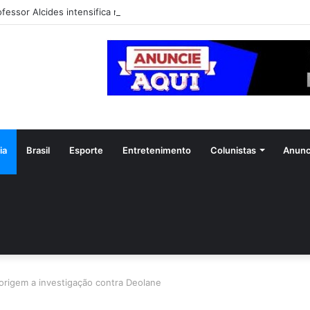
ofessor Alcides intensifica mobilização para convenção do PSDB em Goi
ia
Brasil
Esporte
Entretenimento
Colunistas
Anunc
 origem a investigação contra Deolane