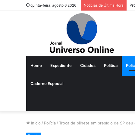
Pr
quinta-feira, agosto 6 2026
Notícias de Última Hora
Home
Expediente
Cidades
Política
Políc
Caderno Especial
Início
/
Polícia
/
Troca de bilhete em presídio de SP deu