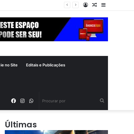
Entrar
Artigo
Barra
ás
aleatório
Lateral
ie no Site
Editais e Publicações
Facebook
Instagram
WhatsApp
Procurar
por
Últimas