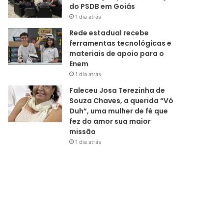
do PSDB em Goiás
1 dia atrás
Rede estadual recebe
ferramentas tecnológicas e
materiais de apoio para o
Enem
1 dia atrás
Faleceu Josa Terezinha de
Souza Chaves, a querida “Vó
Duh”, uma mulher de fé que
fez do amor sua maior
missão
1 dia atrás