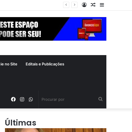
Entrar
Artigo
Barra
crime inafiançável
aleatório
Lateral
ie no Site
Editais e Publicações
Facebook
Instagram
WhatsApp
Procurar
por
Últimas