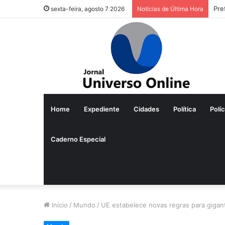
Pre
sexta-feira, agosto 7 2026
Notícias de Última Hora
Home
Expediente
Cidades
Política
Políc
Caderno Especial
Início
/
Mundo
/
UE estabelece novas regras para giga