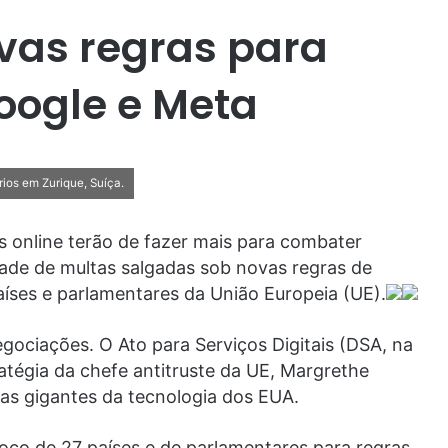
vas regras para
oogle e Meta
rios em Zurique, Suíça.
s online terão de fazer mais para combater
idade de multas salgadas sob novas regras de
aíses e parlamentares da União Europeia (UE).
gociações. O Ato para Serviços Digitais (DSA, na
atégia da chefe antitruste da UE, Margrethe
ras gigantes da tecnologia dos EUA.
oco de 27 países e de parlamentares para regras