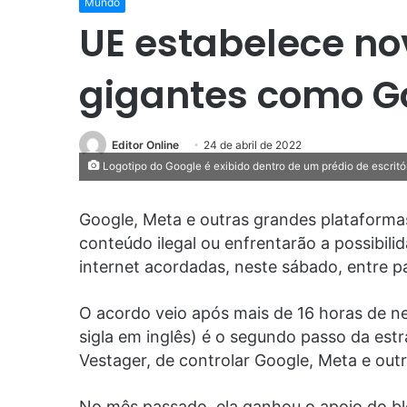
Mundo
UE estabelece no
gigantes como G
Editor Online
24 de abril de 2022
Logotipo do Google é exibido dentro de um prédio de escritó
Google, Meta e outras grandes plataforma
conteúdo ilegal ou enfrentarão a possibil
internet acordadas, neste sábado, entre p
O acordo veio após mais de 16 horas de ne
sigla em inglês) é o segundo passo da estr
Vestager, de controlar Google, Meta e out
No mês passado, ela ganhou o apoio do bl