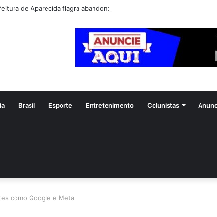
feitura de Aparecida flagra abandono de seis cães e reitera que o ato é 
ia
Brasil
Esporte
Entretenimento
Colunistas
Anunc
ntes como Google e Meta