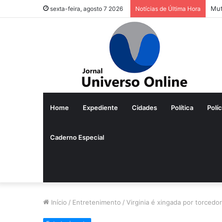
Mut
sexta-feira, agosto 7 2026
Notícias de Última Hora
Home
Expediente
Cidades
Política
Políc
Caderno Especial
Início
/
Entretenimento
/
Virginia é xingada por torcedo