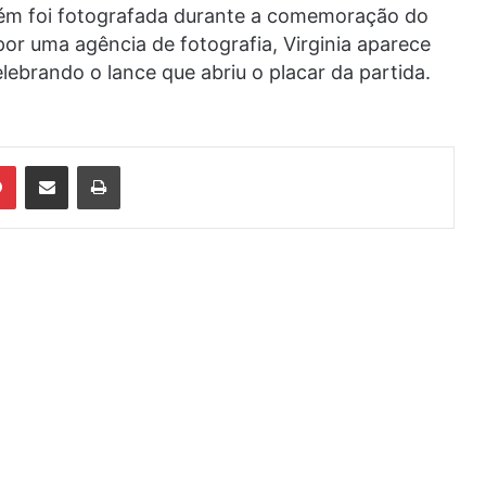
bém foi fotografada durante a comemoração do
por uma agência de fotografia, Virginia aparece
lebrando o lance que abriu o placar da partida.
din
Pinterest
Compartilhar via e-mail
Imprimir