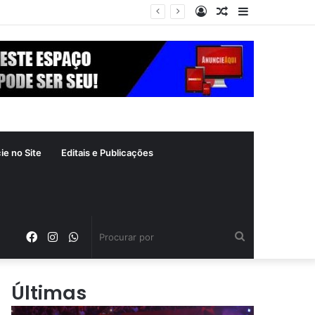
Entrar
Artigo
Barra
xima segunda-feira (10)
aleatório
Lateral
ie no Site
Editais e Publicações
Facebook
Instagram
WhatsApp
Procurar
por
Últimas