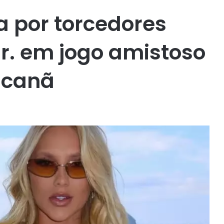
a por torcedores
Jr. em jogo amistoso
acanã