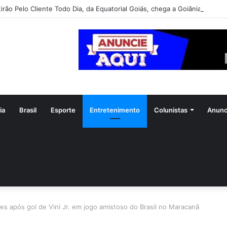
irão Pelo Cliente Todo Dia, da Equatorial Goiás, chega a Goiânia na pró
ia
Brasil
Esporte
Entretenimento
Colunistas
Anunc
res após gol de Vini Jr. em jogo amistoso do Brasil no Maracanã