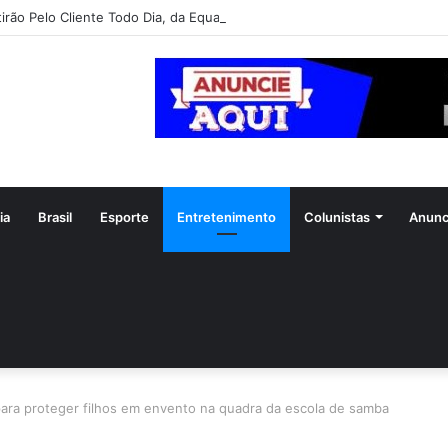
irão Pelo Cliente Todo Dia, da Equatorial Goiás, chega a Goiânia na pró
ia
Brasil
Esporte
Entretenimento
Colunistas
Anunc
 para proteger filhos em envento na quadra da escola de samba