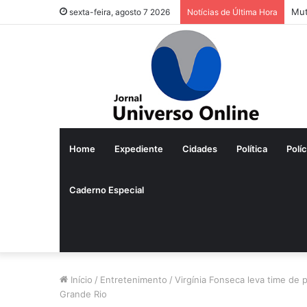
Mut
sexta-feira, agosto 7 2026
Notícias de Última Hora
Home
Expediente
Cidades
Política
Políc
Caderno Especial
Início
/
Entretenimento
/
Virgínia Fonseca leva time de
Grande Rio