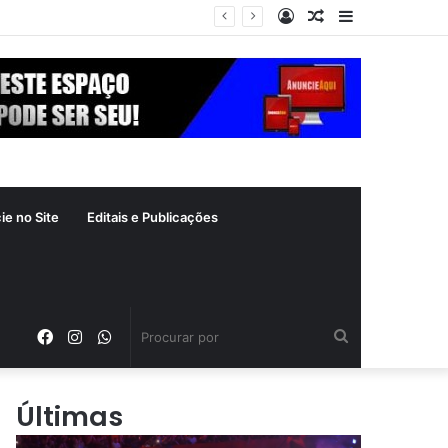
Entrar
Artigo
Barra
xima segunda-feira (10)
aleatório
Lateral
ie no Site
Editais e Publicações
Facebook
Instagram
WhatsApp
Procurar
por
Últimas