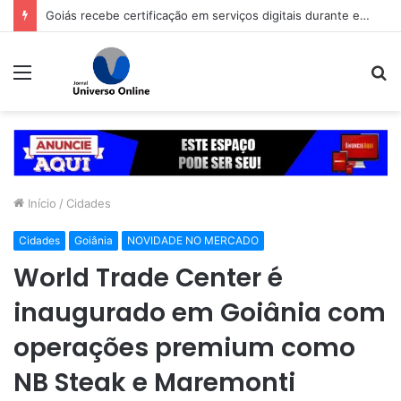
Goiás recebe certificação em serviços digitais durante evento de tecnologia pública
Menu
P
p
Início
/
Cidades
Cidades
Goiânia
NOVIDADE NO MERCADO
World Trade Center é
inaugurado em Goiânia com
operações premium como
NB Steak e Maremonti