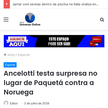
Jantar com sereias dentro de piscina na Itália viraliza entre brasileiros: “ricos são bregas”
Menu
P
p
Início
/
Esporte
Esporte
Ancelotti testa surpresa no
lugar de Paquetá contra a
Noruega
Editor
3 de julho de 2026