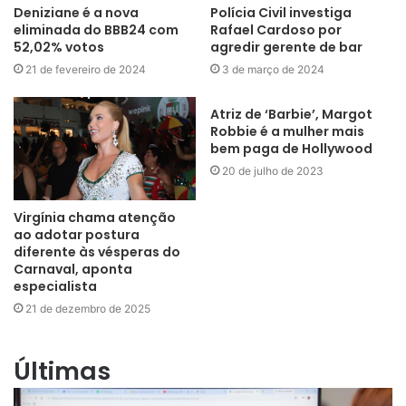
Deniziane é a nova
Polícia Civil investiga
eliminada do BBB24 com
Rafael Cardoso por
52,02% votos
agredir gerente de bar
21 de fevereiro de 2024
3 de março de 2024
Atriz de ‘Barbie’, Margot
Robbie é a mulher mais
bem paga de Hollywood
20 de julho de 2023
Virgínia chama atenção
ao adotar postura
diferente às vésperas do
Carnaval, aponta
especialista
21 de dezembro de 2025
Últimas