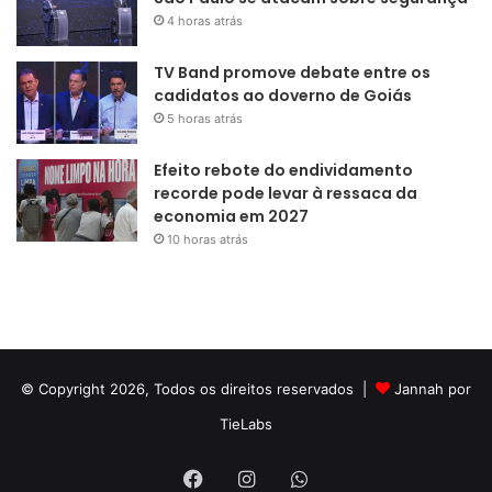
4 horas atrás
TV Band promove debate entre os
cadidatos ao doverno de Goiás
5 horas atrás
Efeito rebote do endividamento
recorde pode levar à ressaca da
economia em 2027
10 horas atrás
© Copyright 2026, Todos os direitos reservados |
Jannah por
TieLabs
Facebook
Instagram
WhatsApp