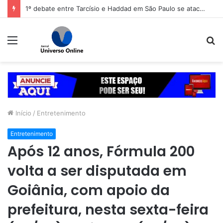
1º debate entre Tarcísio e Haddad em São Paulo se atacam sobre segurança
Menu
P
p
Início
/
Entretenimento
Entretenimento
Após 12 anos, Fórmula 200
volta a ser disputada em
Goiânia, com apoio da
prefeitura, nesta sexta-feira