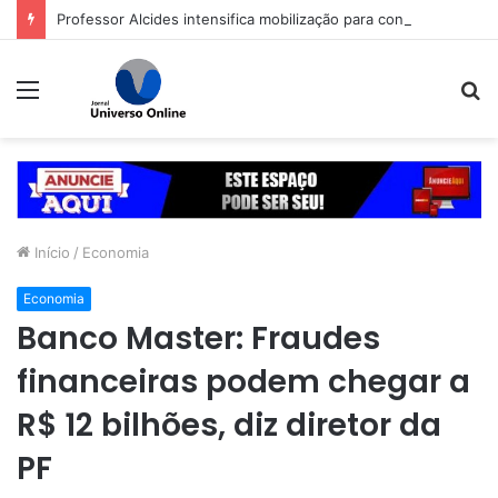
Professor Alcides intensifica mobilização para convenção do PSDB em Goiás
Menu
P
p
Início
/
Economia
Economia
Banco Master: Fraudes
financeiras podem chegar a
R$ 12 bilhões, diz diretor da
PF