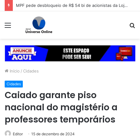
MPF pede desbloqueio de R$ 54 bi de acionistas da Lojas Americanas
Menu
P
p
Início
/
Cidades
Cidades
Caiado garante piso
nacional do magistério a
professores temporários
Editor
15 de dezembro de 2024