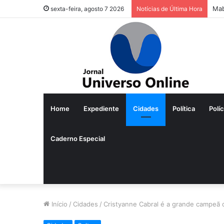
Mab
sexta-feira, agosto 7 2026
Notícias de Última Hora
Home
Expediente
Cidades
Política
Políc
Caderno Especial
Início
/
Cidades
/
Cristyanne Cabral é a grande campeã d