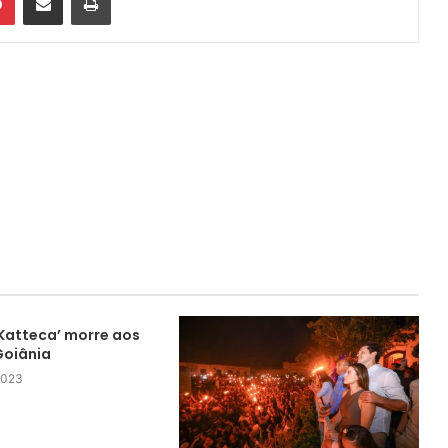
‘Katteca’ morre aos
Goiânia
 2023