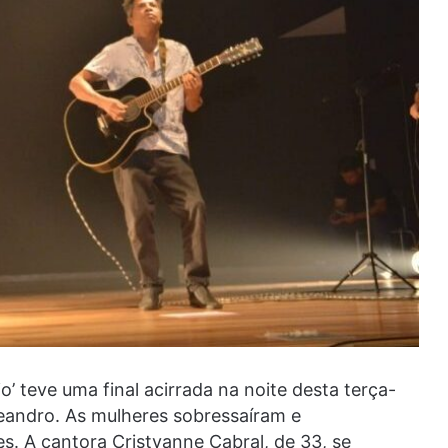
o’ teve uma final acirrada na noite desta terça-
 Leandro. As mulheres sobressaíram e
s. A cantora Cristyanne Cabral, de 33, se