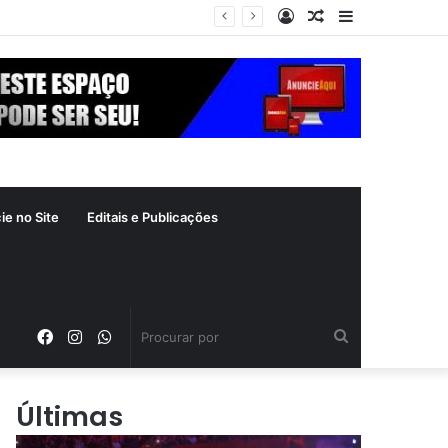
Entrar
Artigo
Barra
aleatório
Lateral
ie no Site
Editais e Publicações
Facebook
Instagram
WhatsApp
Procurar
por
Últimas