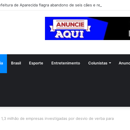
efeitura de Aparecida flagra abandono de seis cães e reitera que o ato é
ia
Brasil
Esporte
Entretenimento
Colunistas
Anunc
1,3 milhão de empresas investigadas por desvio de verba para