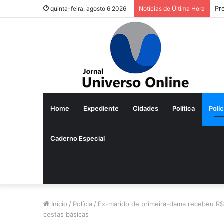
Pr
quinta-feira, agosto 6 2026
Notícias de Última Hora
Home
Expediente
Cidades
Política
Políc
Caderno Especial
Início
/
Polícia
/
Ex-marido de primeira-dama recebeu R$ 
cestas básicas