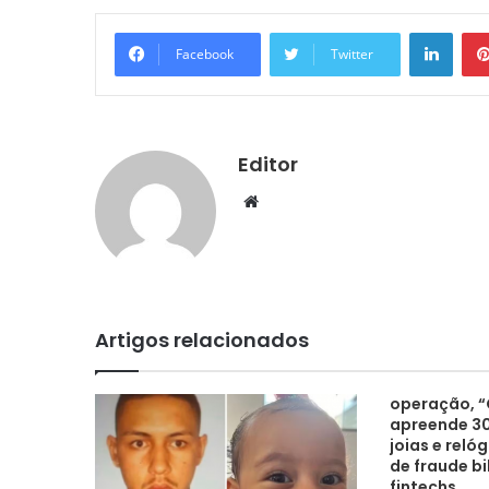
Linke
Facebook
Twitter
Editor
Website
Artigos relacionados
operação, “
apreende 30
joias e reló
de fraude bi
fintechs