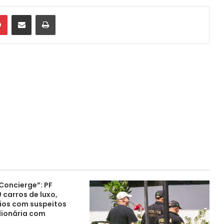
din
Pinterest
Compartilhar via e-mail
Imprimir
Concierge”: PF
 carros de luxo,
gios com suspeitos
lionária com