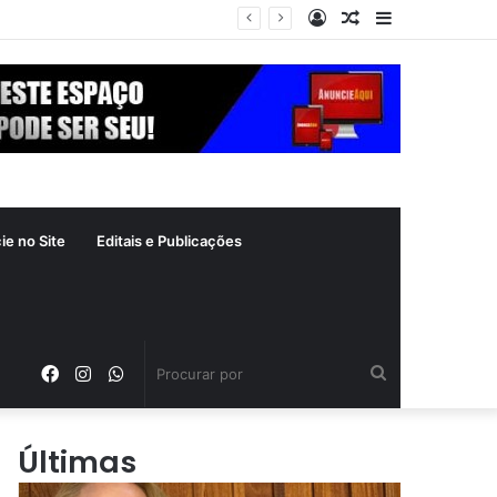
Entrar
Artigo
Barra
 crime inafiançável
aleatório
Lateral
ie no Site
Editais e Publicações
Facebook
Instagram
WhatsApp
Procurar
por
Últimas