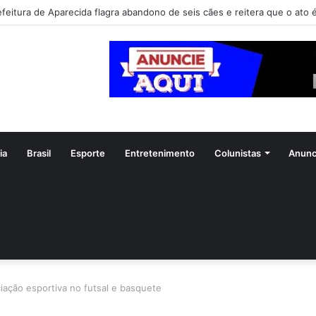
efeitura de Aparecida flagra abandono de seis cães e reitera que o ato é
ia
Brasil
Esporte
Entretenimento
Colunistas
Anunc
iciação esportiva no futsal e basquete