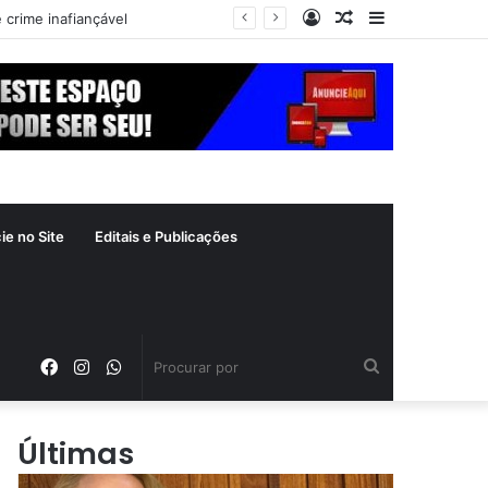
Entrar
Artigo
Barra
 crime inafiançável
aleatório
Lateral
ie no Site
Editais e Publicações
Facebook
Instagram
WhatsApp
Procurar
por
Últimas