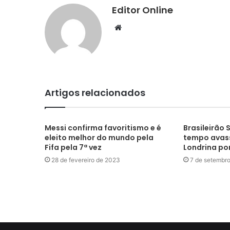
Editor Online
Website
Artigos relacionados
Messi confirma favoritismo e é
Brasileirão S
eleito melhor do mundo pela
tempo avass
Fifa pela 7ª vez
Londrina por
28 de fevereiro de 2023
7 de setembr