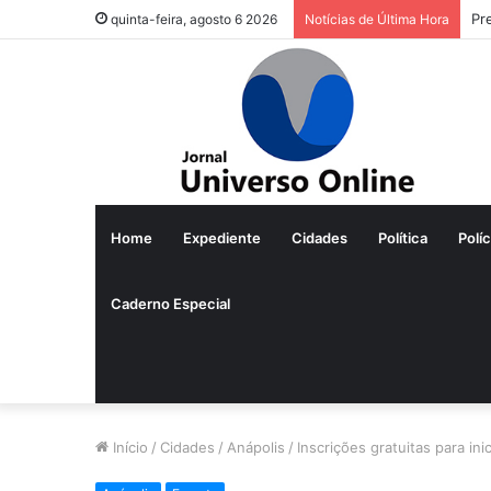
Pr
quinta-feira, agosto 6 2026
Notícias de Última Hora
Home
Expediente
Cidades
Política
Políc
Caderno Especial
Início
/
Cidades
/
Anápolis
/
Inscrições gratuitas para in