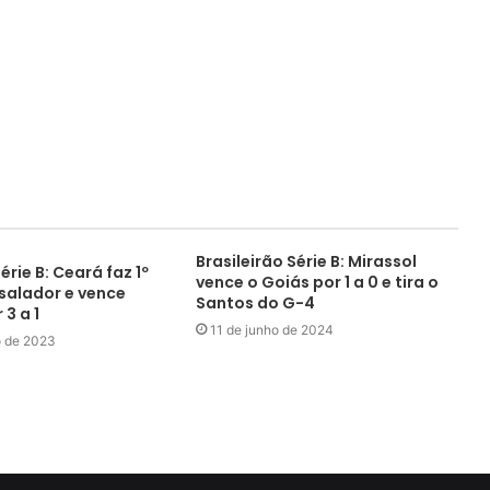
Brasileirão Série B: Mirassol
érie B: Ceará faz 1º
vence o Goiás por 1 a 0 e tira o
alador e vence
Santos do G-4
 3 a 1
11 de junho de 2024
o de 2023