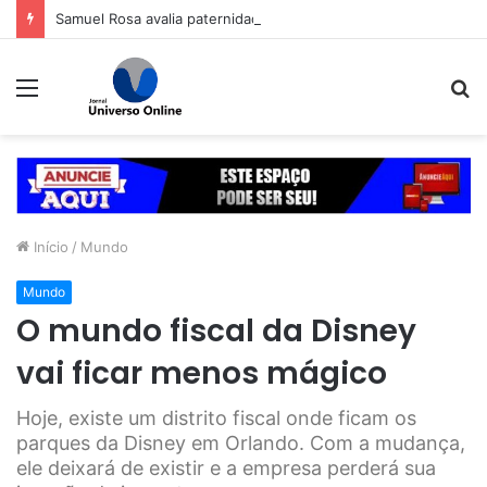
Samuel Rosa avalia paternidade renovada com duas bebês aos 60 anos: ‘Foi uma verdadeira revolução’
Menu
P
p
Início
/
Mundo
Mundo
O mundo fiscal da Disney
vai ficar menos mágico
Hoje, existe um distrito fiscal onde ficam os
parques da Disney em Orlando. Com a mudança,
ele deixará de existir e a empresa perderá sua