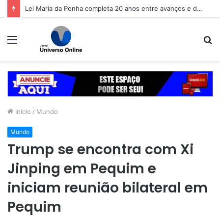
Nicolas Prattes sobre seu primeiro Dia dos Pais à espera do primeiro filho: ‘Começo de uma fase que eu sonhei muito’
Menu
P
p
Início
/
Mundo
Mundo
Trump se encontra com Xi
Jinping em Pequim e
iniciam reunião bilateral em
Pequim