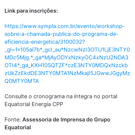
Link para inscrições:
https://www.sympla.com.br/evento/workshop-
sobre-a-chamada-publica-do-programa-de-
eficiencia-energetica/3100032?
_gl=1*105al7b*_gcl_au*NzcwNzI3OTU1LjE3NTY0
MDc5Mjg.*_ga*MjAyODYxNzkyOC4xNzU2NDA3
OTI4*_ga_KXH10SQTZF*czE3NTY0MDQxNzckb
zUkZzEkdDE3NTY0MTA1NzMkajI5JGwwJGgyMz
Q0MTY0MTA
Consulte o cronograma na íntegra no portal
Equatorial Energia CPP
Fonte:
Assessoria de Imprensa do Grupo
Equatorial