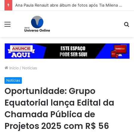
Ana Paula Renault abre álbum de fotos após Tia Milena confirmar fim de amizade: ‘Continuando sendo eu’
Menu
P
p
Início
/
Notícias
Notícias
Oportunidade: Grupo
Equatorial lança Edital da
Chamada Pública de
Projetos 2025 com R$ 56