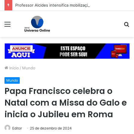
Professor Alcides intensifica mobilização para convenção do PSDB em Goiás
Menu
P
p
Início
/
Mundo
Mundo
Papa Francisco celebra o
Natal com a Missa do Galo e
inicia o Jubileu em Roma
Editor
25 de dezembro de 2024