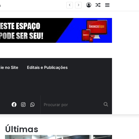
Entrar
Artigo
Barra
a
aleatório
Lateral
ie no Site
Editais e Publicações
Facebook
Instagram
WhatsApp
Procurar
por
Últimas