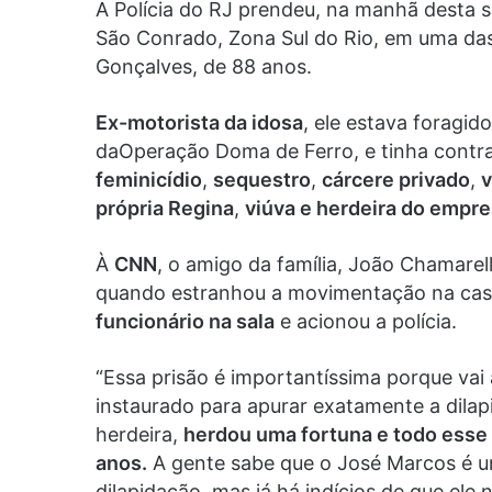
A Polícia do RJ prendeu, na manhã desta s
São Conrado, Zona Sul do Rio, em uma da
Gonçalves, de 88 anos.
Ex-motorista da idosa
, ele estava foragi
daOperação Doma de Ferro, e tinha contr
feminicídio
,
sequestro
,
cárcere privado
,
v
própria Regina
,
viúva e herdeira do empr
À
CNN
, o amigo da família, João Chamare
quando estranhou a movimentação na cas
funcionário na sala
e acionou a polícia.
“Essa prisão é importantíssima porque vai
instaurado para apurar exatamente a dila
herdeira,
herdou uma fortuna e todo esse 
anos.
A gente sabe que o José Marcos é um
dilapidação, mas já há indícios de que ele