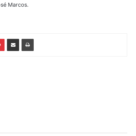
osé Marcos.
din
Pinterest
Compartilhar via e-mail
Imprimir