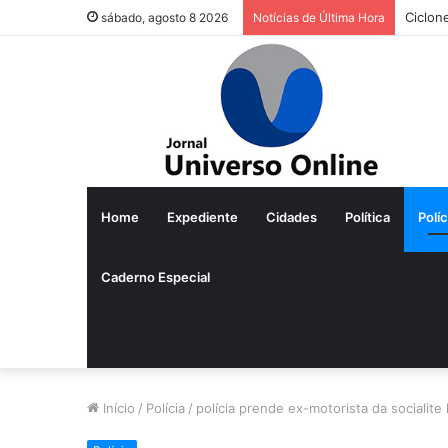
Ciclon
sábado, agosto 8 2026
Notícias de Última Hora
Home
Expediente
Cidades
Política
Políc
Caderno Especial
Início
/
Polícia
/
polícia prende ex-motorista da socialite