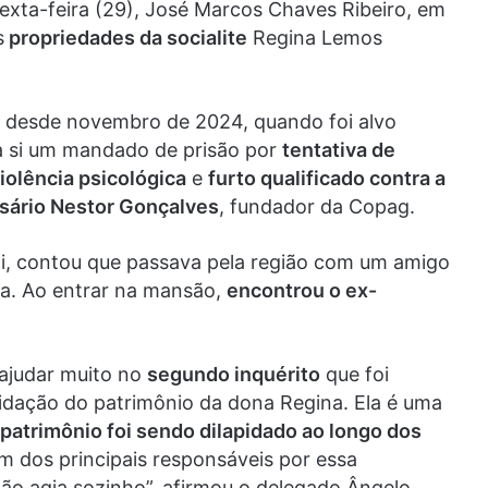
exta-feira (29), José Marcos Chaves Ribeiro, em
s
propriedades da socialite
Regina Lemos
do desde novembro de 2024, quando foi alvo
a si um mandado de prisão por
tentativa de
iolência psicológica
e
furto qualificado contra a
esário Nestor Gonçalves
, fundador da Copag.
lli, contou que passava pela região com um amigo
a. Ao entrar na mansão,
encontrou o ex-
 ajudar muito no
segundo inquérito
que foi
pidação do patrimônio da dona Regina. Ela é uma
patrimônio foi sendo dilapidado ao longo dos
 dos principais responsáveis por essa
 não agia sozinho”, afirmou o delegado Ângelo