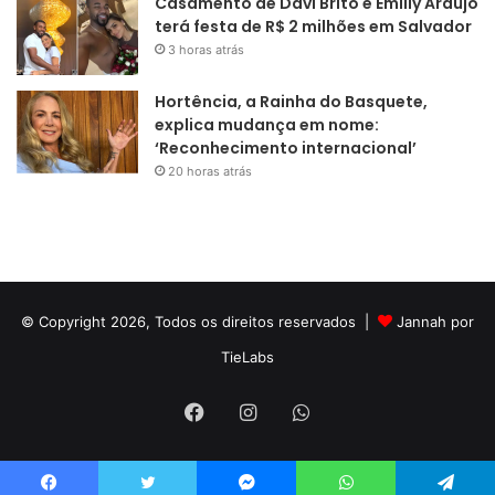
Casamento de Davi Brito e Emilly Araújo
terá festa de R$ 2 milhões em Salvador
3 horas atrás
Hortência, a Rainha do Basquete,
explica mudança em nome:
‘Reconhecimento internacional’
20 horas atrás
© Copyright 2026, Todos os direitos reservados |
Jannah por
TieLabs
Facebook
Instagram
WhatsApp