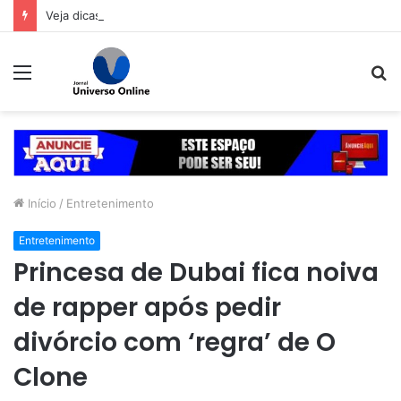
Veja dicas para economizar ao comprar o presente de Dia dos Pais
Menu
P
p
Início
/
Entretenimento
Entretenimento
Princesa de Dubai fica noiva
de rapper após pedir
divórcio com ‘regra’ de O
Clone