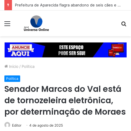
Prefeitura de Aparecida flagra abandono de seis cães e reitera que o ato é crime inafiançável
Menu
P
p
Início
/
Política
Política
Senador Marcos do Val está
de tornozeleira eletrônica,
por determinação de Moraes
Editor
4 de agosto de 2025