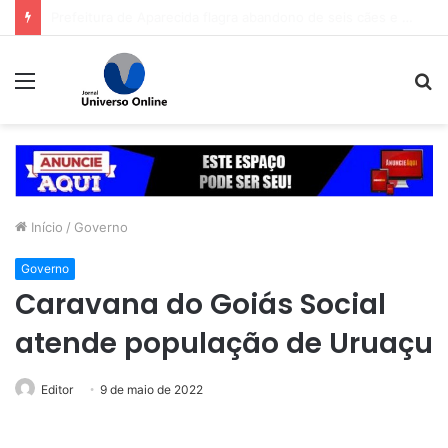
Prefeitura de Goiânia intensifica trabalho de enfrentamento da violência contra a mulher durante campanha Agosto Lilás
Menu
P
p
Início
/
Governo
Governo
Caravana do Goiás Social
atende população de Uruaçu
Editor
9 de maio de 2022