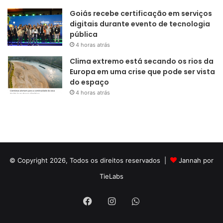
Goiás recebe certificação em serviços
digitais durante evento de tecnologia
pública
4 horas atrás
Clima extremo está secando os rios da
Europa em uma crise que pode ser vista
do espaço
4 horas atrás
© Copyright 2026, Todos os direitos reservados |
Jannah por
TieLabs
Facebook
Instagram
WhatsApp