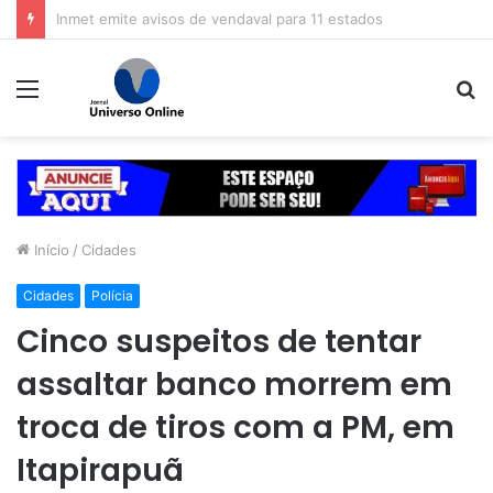
Veja dicas para economizar ao comprar o presente de Dia dos Pais
Menu
P
p
Início
/
Cidades
Cidades
Polícia
Cinco suspeitos de tentar
assaltar banco morrem em
troca de tiros com a PM, em
Itapirapuã