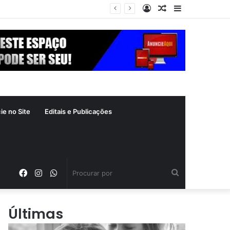
Entrar
Artigo
Barra
 R$ 189 milhões por ano
aleatório
Lateral
ie no Site
Editais e Publicações
Facebook
Instagram
WhatsApp
Procurar
por
Últimas