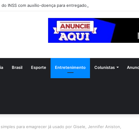
 do INSS com auxílio-doença para entregador do iFood podem chegar a
ia
Brasil
Esporte
Entretenimento
Colunistas
Anunc
simples para emagrecer já usado por Gisele, Jennifer Aniston,