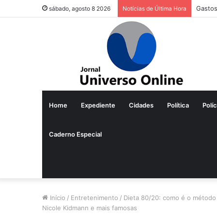
Gastos
sábado, agosto 8 2026
Notícias de Última Hora
Home
Expediente
Cidades
Política
Políc
Caderno Especial
Início
/
Entretenimento
/
Dieta 80/20: como é o método 
Nicole Kidmann e mais famosas