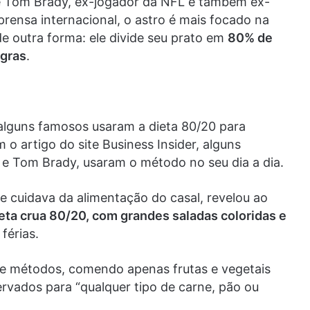
é Tom Brady, ex-jogador da NFL e também ex-
rensa internacional, o astro é mais focado na
de outra forma: ele divide seu prato em
80% de
agras
.
 alguns famosos usaram a dieta 80/20 para
 o artigo do site Business Insider, alguns
e Tom Brady, usaram o método no seu dia a dia.
 cuidava da alimentação do casal, revelou ao
eta crua 80/20, com grandes saladas coloridas e
férias.
 sue métodos, comendo apenas frutas e vegetais
vados para “qualquer tipo de carne, pão ou