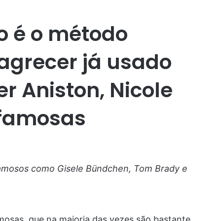
o é o método
agrecer já usado
er Aniston, Nicole
 famosas
famosos como Gisele Bündchen, Tom Brady e
mosas, que na maioria das vezes são bastante