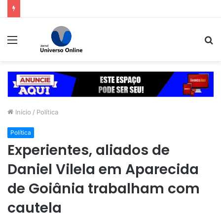
Professor Alcides intensifica mobilização para convenção do PSDB em Goiás
Menu
P
p
Início
/
Política
Política
Experientes, aliados de
Daniel Vilela em Aparecida
de Goiânia trabalham com
cautela