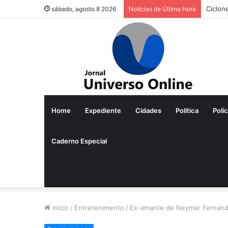
Ciclon
sábado, agosto 8 2026
Notícias de Última Hora
Home
Expediente
Cidades
Política
Políc
Caderno Especial
Início
/
Entretenimento
/
Ex-amante de Neymar Fernanda