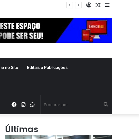
Entrar
Artigo
Barra
a
aleatório
Lateral
ie no Site
Editais e Publicações
Facebook
Instagram
WhatsApp
Procurar
por
Últimas