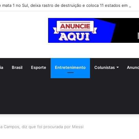
e mata 1 no Sul, deixa rastro de destruição e coloca 11 estados em alert
ia
Brasil
Esporte
Entretenimento
Colunistas
Anunc
 Campos, diz que foi procurada por Messi