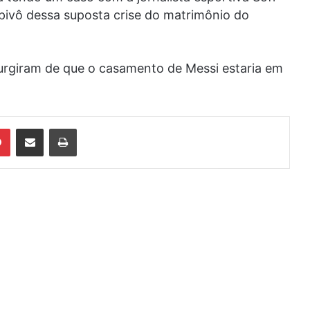
o pivô dessa suposta crise do matrimônio do
rgiram de que o casamento de Messi estaria em
din
Pinterest
Compartilhar via e-mail
Imprimir