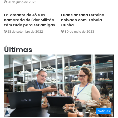
26 de julho de 2025
Ex-amante de Jô e ex-
Luan Santana termina
namorada de Éder Militão
noivado com Izabela
têm tudo para ser amigas
Cunha
28 de setembro de 2022
30 de maio de 2023
Últimas
Notícias