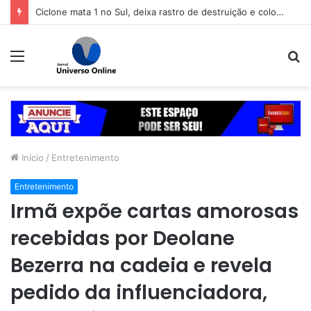
Ciclone mata 1 no Sul, deixa rastro de destruição e coloca 11 estados em alerta
Menu
P
p
Início
/
Entretenimento
Entretenimento
Irmã expõe cartas amorosas
recebidas por Deolane
Bezerra na cadeia e revela
pedido da influenciadora,