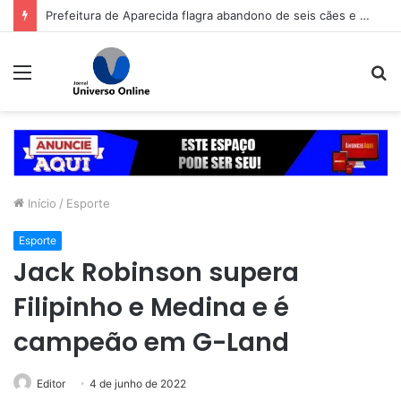
Prefeitura de Aparecida flagra abandono de seis cães e reitera que o ato é crime inafiançável
Menu
P
p
Início
/
Esporte
Esporte
Jack Robinson supera
Filipinho e Medina e é
campeão em G-Land
Editor
4 de junho de 2022