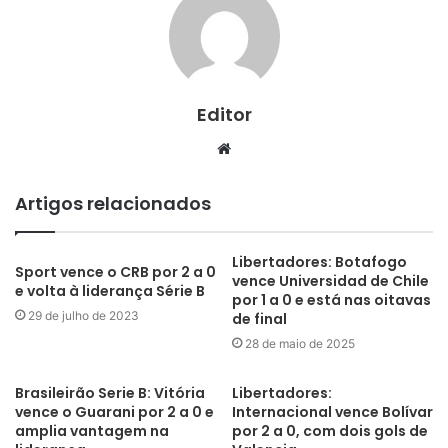
Editor
Website
Artigos relacionados
Libertadores: Botafogo
Sport vence o CRB por 2 a 0
vence Universidad de Chile
e volta à liderança Série B
por 1 a 0 e está nas oitavas
29 de julho de 2023
de final
28 de maio de 2025
Brasileirão Serie B: Vitória
Libertadores:
vence o Guarani por 2 a 0 e
Internacional vence Bolívar
amplia vantagem na
por 2 a 0, com dois gols de