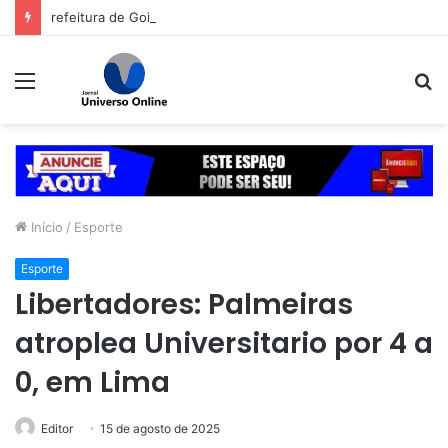
refeitura de Goiânia renova frota de veículos para ampliar eficiência dos serviços e reduzir custos com manutenção
Menu
P
p
Início
/
Esporte
Esporte
Libertadores: Palmeiras
atroplea Universitario por 4 a
0, em Lima
Editor
15 de agosto de 2025