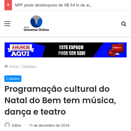
MPF pede desbloqueio de R$ 54 bi de acionistas da Lojas Americanas
Menu
P
p
Início
/
Cidades
Cidades
Programação cultural do
Natal do Bem tem música,
dança e teatro
Editor
11 de dezembro de 2024