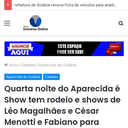
refeitura de Goiânia renova frota de veículos para ampliar eficiência dos serviços e reduzir custos com manutenção
Menu
P
p
Início
/
Cidades
/
Aparecida de Goiânia
Aparecida de Goiânia
Cidades
Quarta noite do Aparecida é
Show tem rodeio e shows de
Léo Magalhães e César
Menotti e Fabiano para