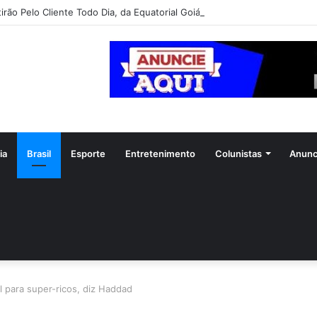
irão Pelo Cliente Todo Dia, da Equatorial Goiás, chega a Goiânia na pró
ia
Brasil
Esporte
Entretenimento
Colunistas
Anunc
 para super-ricos, diz Haddad