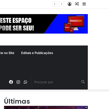
Entrar
Artigo
Barra
xima segunda-feira (10)
aleatório
Lateral
ie no Site
Editais e Publicações
Facebook
Instagram
WhatsApp
Procurar
por
Últimas