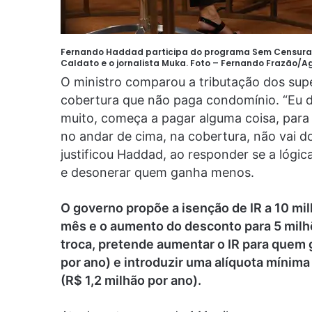
Fernando Haddad participa do programa Sem Censura, q
Caldato e o jornalista Muka.
Foto
–
Fernando Frazão/Ag
O ministro comparou a tributação dos su
cobertura que não paga condomínio. “Eu di
muito, começa a pagar alguma coisa, para
no andar de cima, na cobertura, não vai d
justificou Haddad, ao responder se a lógi
e desonerar quem ganha menos.
O governo propõe a isenção de IR a 10 mil
mês e o aumento do desconto para 5 milhõ
troca, pretende aumentar o IR para quem g
por ano) e introduzir uma alíquota mínim
(R$ 1,2 milhão por ano).