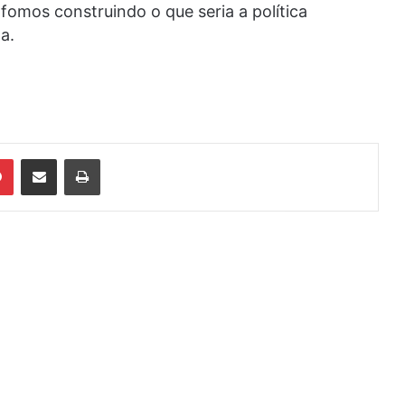
, fomos construindo o que seria a política
a.
din
Pinterest
Compartilhar via e-mail
Imprimir