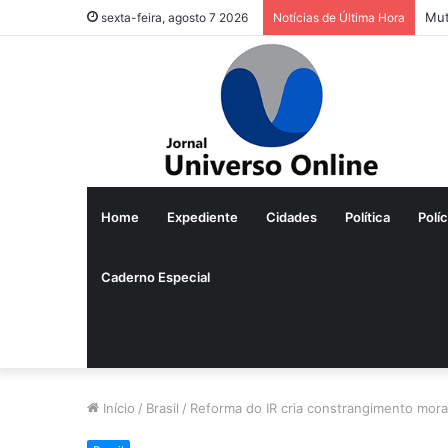
Mut
sexta-feira, agosto 7 2026
Notícias de Última Hora
Home
Expediente
Cidades
Política
Políc
Caderno Especial
Início
/
Brasil
/
Reforma do IR cria constrangimento moral