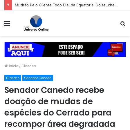
Mutirão Pelo Cliente Todo Dia, da Equatorial Goiás, chega a Goiânia na próxima segunda-feira (10)
Menu
P
p
Início
/
Cidades
Cidades
Senador Canedo
Senador Canedo recebe
doação de mudas de
espécies do Cerrado para
recompor área degradada