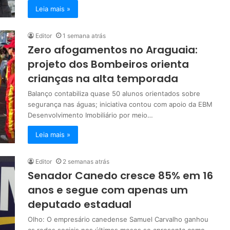
Leia mais »
Editor
1 semana atrás
Zero afogamentos no Araguaia:
projeto dos Bombeiros orienta
crianças na alta temporada
Balanço contabiliza quase 50 alunos orientados sobre
segurança nas águas; iniciativa contou com apoio da EBM
Desenvolvimento Imobiliário por meio…
Leia mais »
Editor
2 semanas atrás
Senador Canedo cresce 85% em 16
anos e segue com apenas um
deputado estadual
Olho: O empresário canedense Samuel Carvalho ganhou
as redes sociais nos últimos meses se apresenta como