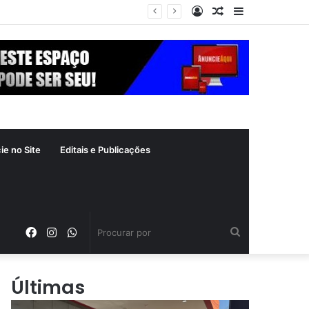
Entrar
Artigo
Barra
aleatório
Lateral
ie no Site
Editais e Publicações
Facebook
Instagram
WhatsApp
Procurar
por
Últimas