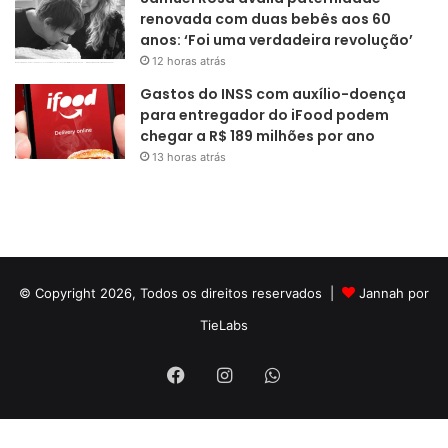
renovada com duas bebês aos 60
anos: ‘Foi uma verdadeira revolução’
12 horas atrás
Gastos do INSS com auxílio-doença
para entregador do iFood podem
chegar a R$ 189 milhões por ano
13 horas atrás
© Copyright 2026, Todos os direitos reservados |
Jannah por
TieLabs
Facebook
Instagram
WhatsApp