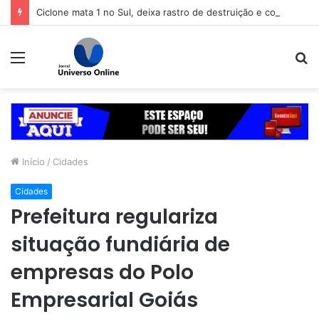
Ciclone mata 1 no Sul, deixa rastro de destruição e coloca 11 estados em alerta
Menu
P
p
Início
/
Cidades
Cidades
Prefeitura regulariza
situação fundiária de
empresas do Polo
Empresarial Goiás