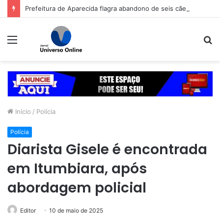
Prefeitura de Aparecida flagra abandono de seis cães e reitera que o ato é crime inafiançável
Menu
P
p
Início
/
Polícia
Polícia
Diarista Gisele é encontrada
em Itumbiara, após
abordagem policial
Editor
10 de maio de 2025