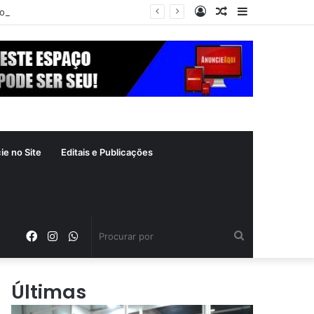
Entrar
Artigo
Barra
refeitura de Goiânia renova frota de veículos para ampliar eficiência dos serviços e reduzir custos com manutenção
aleatório
Lateral
ie no Site
Editais e Publicações
Facebook
Instagram
WhatsApp
Procurar
por
Últimas