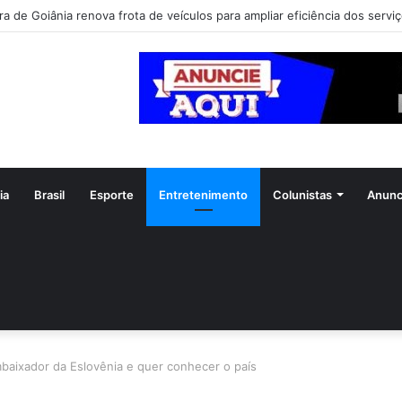
ia
Brasil
Esporte
Entretenimento
Colunistas
Anunc
baixador da Eslovênia e quer conhecer o país