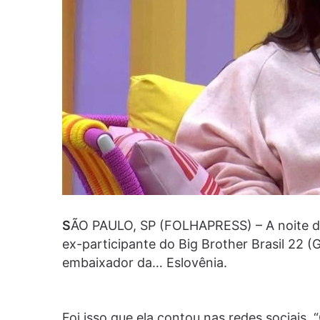
S
ÃO PAULO, SP (FOLHAPRESS) – A noite do 
ex-participante do Big Brother Brasil 22 (G
embaixador da… Eslovênia.
Foi isso que ela contou nas redes sociais.