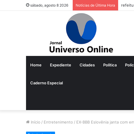
sábado, agosto 8 2026
Notícias de Última Hora
Home
Expediente
Cidades
Política
Políc
Caderno Especial
Início
/
Entretenimento
/
EX-BBB Eslovênia janta com em