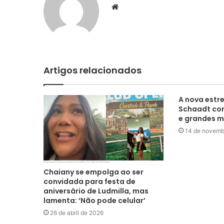
Website
Artigos relacionados
A nova estre
Schaadt con
e grandes 
14 de novemb
Chaiany se empolga ao ser
convidada para festa de
aniversário de Ludmilla, mas
lamenta: ‘Não pode celular’
26 de abril de 2026