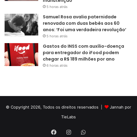
manutenção
5 horas atrás
Samuel Rosa avalia paternidade
renovada com duas bebês aos 60
anos: ‘Foi uma verdadeira revolução’
5 horas atrás
Gastos do INSS com auxílio-doença
para entregador do iFood podem
chegar a R$ 189 milhões por ano
6 horas atrás
© Copyright 2026, Todos os direitos reservados |
Jannah por
TieLabs
Facebook
Instagram
WhatsApp