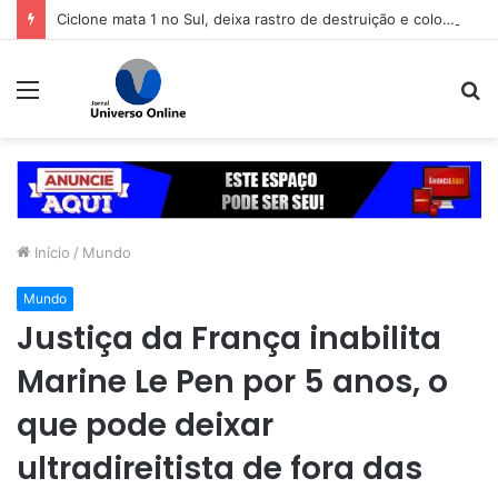
Ciclone mata 1 no Sul, deixa rastro de destruição e coloca 11 estados em alerta
Menu
P
p
Início
/
Mundo
Mundo
Justiça da França inabilita
Marine Le Pen por 5 anos, o
que pode deixar
ultradireitista de fora das