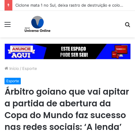
refeitura de Goiânia renova frota de veículos para ampliar eficiência dos serviços e reduzir custos com manutenção
Menu
P
p
Início
/
Esporte
Esporte
Árbitro goiano que vai apitar
a partida de abertura da
Copa do Mundo faz sucesso
nas redes sociais: ‘A lenda’