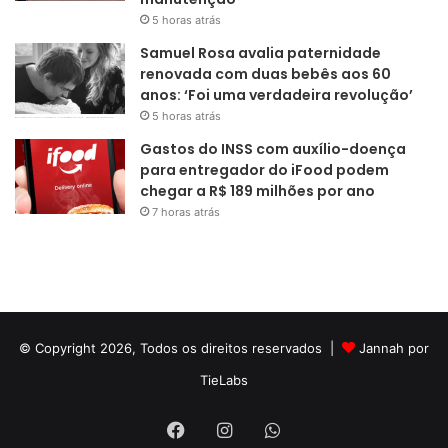
5 horas atrás
Samuel Rosa avalia paternidade
renovada com duas bebês aos 60
anos: ‘Foi uma verdadeira revolução’
5 horas atrás
Gastos do INSS com auxílio-doença
para entregador do iFood podem
chegar a R$ 189 milhões por ano
7 horas atrás
© Copyright 2026, Todos os direitos reservados |
Jannah por
TieLabs
Facebook
Instagram
WhatsApp