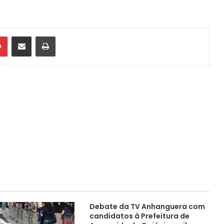
din
Pinterest
Compartilhar via e-mail
Imprimir
Debate da TV Anhanguera com
candidatos à Prefeitura de