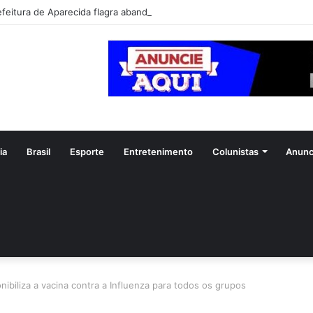
efeitura de Aparecida flagra abandono de seis cães e reitera que o ato é
ia
Brasil
Esporte
Entretenimento
Colunistas
Anunc
nibiliza a vacina contra a Influenza para todos os grupos