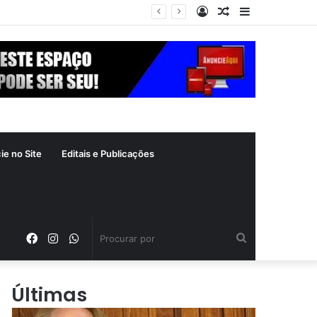
Entrar
Artigo
Barra
 crime inafiançável
aleatório
Lateral
ie no Site
Editais e Publicações
Facebook
Instagram
WhatsApp
Procurar
por
Últimas