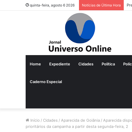
Pr
quinta-feira, agosto 6 2026
Notícias de Última Hora
Home
Expediente
Cidades
Política
Políc
Caderno Especial
Início
/
Cidades
/
Aparecida de Goiânia
/
Aparecida dispo
prioritários da campanha a partir desta segunda-feira, 2