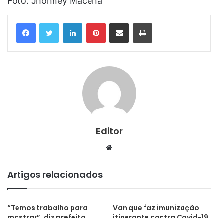
Foto: Jhonney Macena
Linkedin
Pinterest
Compartilhar via e-mail
Imprimir
Editor
Website
Artigos relacionados
“Temos trabalho para
Van que faz imunização
mostrar”, diz prefeito
itinerante contra Covid-19