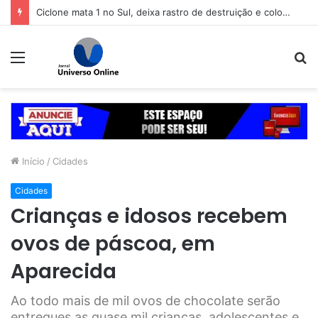
Ciclone mata 1 no Sul, deixa rastro de destruição e coloca 11 estados em alerta
Menu
P
p
Início
/
Cidades
Cidades
Crianças e idosos recebem
ovos de páscoa, em
Aparecida
Ao todo mais de mil ovos de chocolate serão
entregues as quase mil crianças, adolescentes e