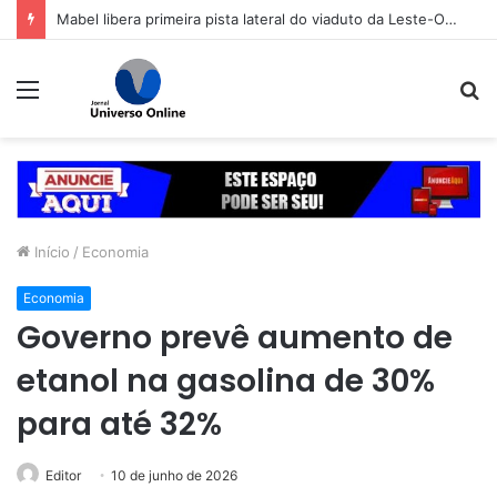
Mabel libera primeira pista lateral do viaduto da Leste-Oeste
Menu
P
p
Início
/
Economia
Economia
Governo prevê aumento de
etanol na gasolina de 30%
para até 32%
Editor
10 de junho de 2026